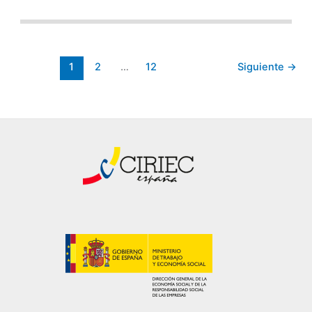
1
2
…
12
Siguiente
→