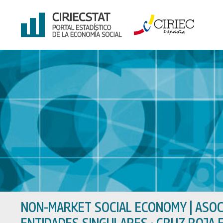
Skip
to
content
NON-MARKET SOCIAL ECONOMY
|
ASOC
ENTIDADES SINGULARES · CRUZ ROJA 